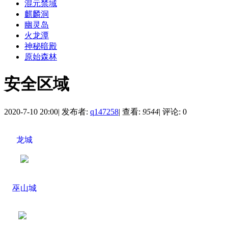
混元禁域
麒麟洞
幽灵岛
火龙潭
神秘暗殿
原始森林
安全区域
2020-7-10 20:00
|
发布者:
q147258
|
查看:
9544
|
评论: 0
龙城
巫山城