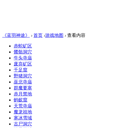
《蓝羽神途》
›
首页
›
游戏地图
›
查看内容
赤蛇矿区
髅骷洞穴
牛头寺庙
废弃矿区
千足窟
野猪洞穴
巫北寺庙
群魔要塞
赤月禁地
蚂蚁窟
天荒寺庙
魔龙祖地
寒冰雪域
古尸洞穴