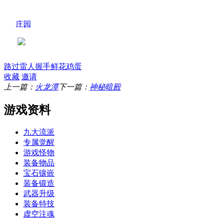
庄园
路过
雷人
握手
鲜花
鸡蛋
收藏
邀请
上一篇：
火龙潭
下一篇：
神秘暗殿
游戏资料
九大流派
专属觉醒
游戏怪物
装备物品
宝石镶嵌
装备锻造
武器升级
装备特技
虚空注魂