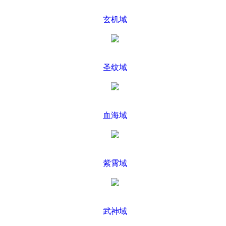
玄机域
圣纹域
血海域
紫霄域
武神域