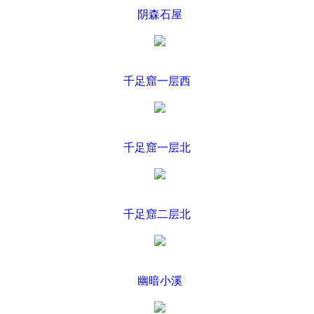
阴森石屋
千足窟一层西
千足窟一层北
千足窟二层北
幽暗小溪