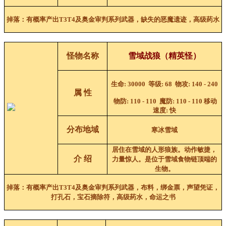
掉落：
有概率产出T3T4及奥金
审判
系列武器
，缺失的恶魔遗迹，高级药水
怪物名称
雪域战狼
（
精英怪
）
生命
: 30000
等级
: 68
物攻
:
140 - 240
属 性
物防
:
110 - 110
魔防
:
110 - 110
移动
速度
:
快
分布地域
寒冰雪域
居住在雪域的人形狼族。动作敏捷，
介 绍
力量惊人。是位于雪域食物链顶端的
生物。
掉落：
有概率产出T3T4及奥金
审判
系列武器
，布料，绑金票，声望凭证，
打孔石，宝石摘除符，高级药水，命运之书