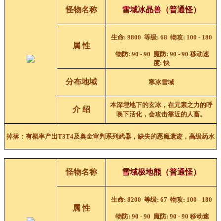
怪物名称
雪域冰晶兽
（普通怪）
生命
: 9800
等级
: 68
物攻
:
100 - 180
属 性
物防
:
90 - 90
魔防
:
90 - 90
移动速
度
:
快
分布地域
寒冰雪域
本深埋地下的玄冰，在元素之力的呼
介 绍
唤下活化，会攻击靠近的人畜。
掉落：
有概率产出T3T4及奥金
审判
系列武器
，缺失的恶魔遗迹，高级药水
怪物名称
雪域极地熊
（普通怪）
生命
: 8200
等级
: 67
物攻
:
100 - 180
属 性
物防
:
90 - 90
魔防
:
90 - 90
移动速