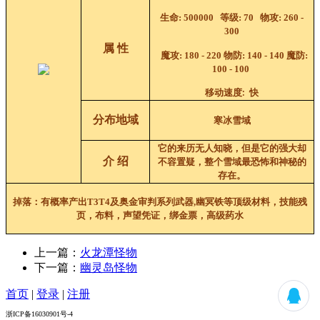
生命
: 500000
等级
: 70
物攻
: 260 -
300
属 性
魔攻
:
180 - 220
物防
:
140 - 140
魔防
:
100 - 100
移动速度
快
:
分布地域
寒冰雪域
它的来历无人知晓，但是它的强大却
介 绍
不容置疑，整个雪域最恐怖和神秘的
存在。
掉落：
有概率产出T3T4及奥金
审判
系列武器,
幽冥铁等顶级材料，技能残
页，布料，声望凭证，绑金票，高级药水
上一篇：
火龙潭怪物
下一篇：
幽灵岛怪物
首页
|
登录
|
注册
浙ICP备16030901号-4