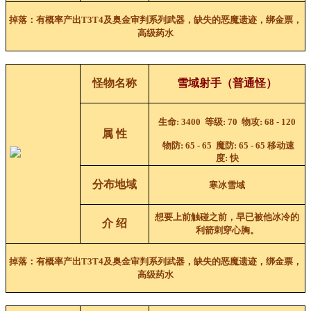
掉落：
有概率产出T3T4及奥金审判系列武器
，缺失的恶魔遗迹，绑金票，
高级药水
怪物名称
雪域射手
（普通怪）
生命
: 3400
等级
: 70
物攻
:
68 - 120
属 性
物防
:
65 - 65
魔防
:
65 - 65
移动速
度
:
快
分布地域
寒冰雪域
想要上前触碰之前，早已被他冰冷的
介 绍
利箭刺穿心胸。
掉落：
有概率产出T3T4及奥金
审判
系列武器
，缺失的恶魔遗迹，绑金票，
高级药水