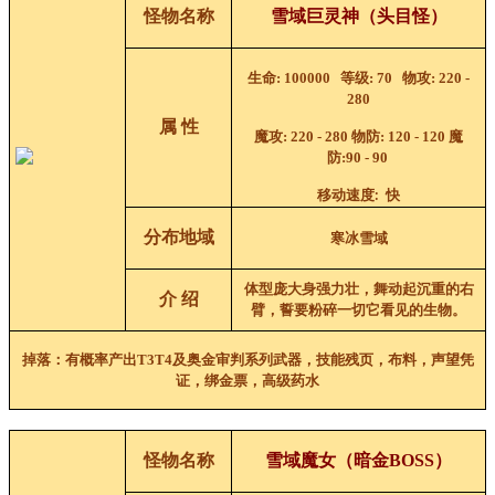
怪物名称
雪域巨灵神
（
头目
怪）
生命
: 100000
等级
: 70
物攻
: 220 -
280
属 性
魔攻
:
220 - 280
物防
:
120 - 120
魔
防
:
90 - 90
移动速度
快
:
分布地域
寒冰雪域
体型庞大身强力壮，舞动起沉重的右
介 绍
臂，誓要粉碎一切它看见的生物。
掉落：
有概率产出T3T4及奥金
审判
系列武器
，技能残页，布料，声望凭
证，绑金票，高级药水
怪物名称
雪域魔女
（
暗金BOSS
）