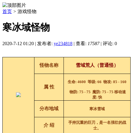
首页
>
游戏怪物
寒冰域怪物
2020-7-12 01:20
|
发布者:
ye234818
|
查看:
17587
|
评论: 0
怪物名称
雪域荒人
（普通怪）
生命
: 4600
等级
: 66
物攻
:
85 - 160
属 性
物防
:
75 - 75
魔防
:
75 - 75
移动速
度
:
快
分布地域
寒冰雪域
手持沉重的巨刃，是一名强壮的战
介 绍
士。