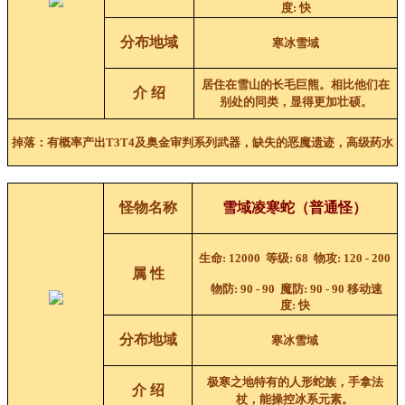
度
:
快
分布地域
寒冰雪域
居住在雪山的长毛巨熊。相比他们在
介 绍
别处的同类，显得更加壮硕。
掉落：
有概率产出T3T4及奥金
审判
系列武器
，缺失的恶魔遗迹，高级药水
怪物名称
雪域凌寒蛇
（普通怪）
生命
: 12000
等级
: 68
物攻
:
120 - 200
属 性
物防
:
90 - 90
魔防
:
90 - 90
移动速
度
:
快
分布地域
寒冰雪域
极寒之地特有的人形蛇族，手拿法
介 绍
杖，能操控冰系元素。