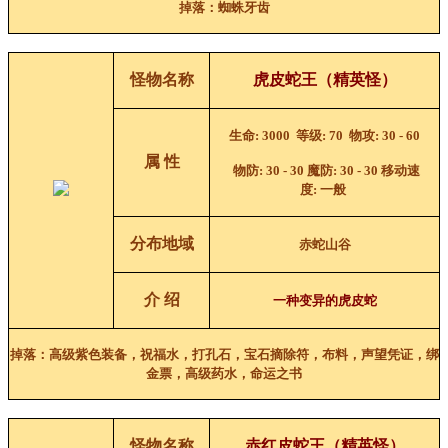
掉落：蜘蛛牙齿
怪物名称
虎皮蛇王（精英怪）
生命
: 3000
等级
: 70
物攻
: 30 - 60
属 性
物防
: 30 - 30
魔防
: 30 - 30
移动速
度
:
一般
分布地域
赤蛇山谷
介 绍
一种变异的虎皮蛇
掉落：高级紫色装备，祝福水，打孔石，宝石摘除符，布料，声望凭证，绑
金票，高级药水，命运之书
怪物名称
赤红皮蛇王（精英怪）