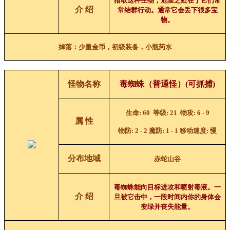
猎取这种生物，危险之处在于它们常
介 绍
常结群行动。通常它会丢下很多宝
物。
掉落：少量金币，初级装备，小瓶药水
怪物名称
毒蜘蛛（普通怪）
(可抓捕)
生命
: 60
等级
: 21
物攻
: 6 - 9
属 性
物防
: 2 - 2
魔防
: 1 - 1
移动速度
:
慢
分布地域
赤蛇山谷
毒蜘蛛能向目标进攻和喷射毒液。一
介 绍
旦被它击中，一段时间内你的身体会
变绿并丧失能量。