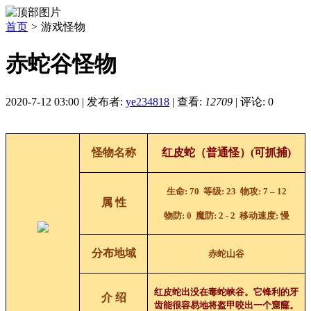
首页
>
游戏怪物
赤蛇谷怪物
2020-7-12 03:00
|
发布者:
ye234818
|
查看:
12709
|
评论: 0
怪物名称
红
皮
蛇（普通怪）
(可抓捕)
生命
: 70
等级
: 23
物攻
: 7
–
12
属 性
物防
: 0
魔防
: 2 - 2
移动速度
:
慢
分布地域
赤蛇山谷
红皮蛇出没在毒蛇峡谷。它锋利的牙
介 绍
齿能很容易地将盔甲咬出一个窟窿。