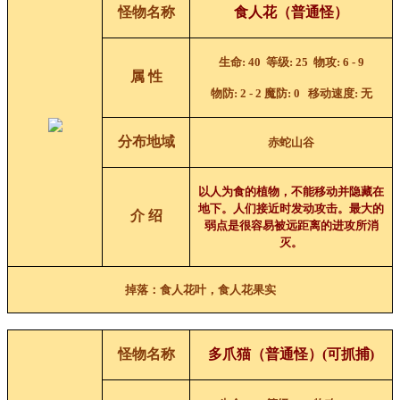
怪物名称
食人花（普通怪）
生命
: 40
等级
: 25
物攻
: 6 - 9
属 性
物防
: 2 - 2
魔防
: 0
移动速度
:
无
分布地域
赤蛇山谷
以人为食的植物，不能移动并隐藏在
地下。人们接近时发动攻击。最大的
介 绍
弱点是很容易被远距离的进攻所消
灭。
掉落：食人花叶，食人花果实
怪物名称
多爪猫（普通怪）
(可抓捕)