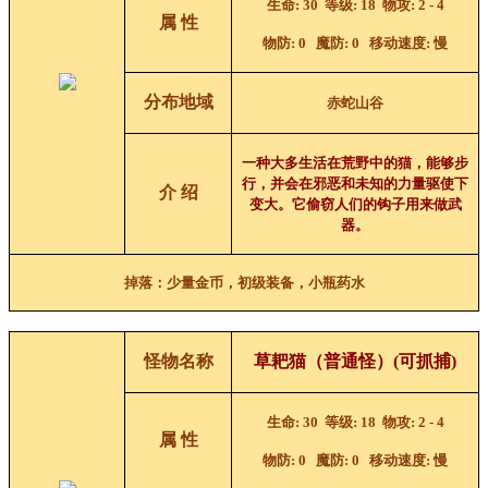
生命
: 30
等级
: 18
物攻
: 2 - 4
属 性
物防
: 0
魔防
: 0
移动速度
:
慢
分布地域
赤蛇山谷
一种大多生活在荒野中的猫，能够步
行，并会在邪恶和未知的力量驱使下
介 绍
变大。它偷窃人们的钩子用来做武
器。
掉落：少量金币，初级装备，小瓶药水
怪物名称
草耙猫（普通怪）
(可抓捕)
生命
: 30
等级
: 18
物攻
: 2 - 4
属 性
物防
: 0
魔防
: 0
移动速度
:
慢