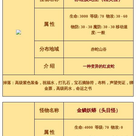
生命
: 3000
等级
: 70
物攻
: 30 - 60
属 性
物防
: 30 - 30
魔防
: 30 - 30
移动速
度
:
一般
分布地域
赤蛇山谷
介 绍
一种变异的红皮蛇
掉落：高级紫色装备，祝福水，打孔石，宝石摘除符，布料，声望凭证，绑
金票，高级药水，命运之书
怪物名称
金鳞妖蟒（头目怪）
生命
: 4000
等级
: 70
物攻
: 0
属 性