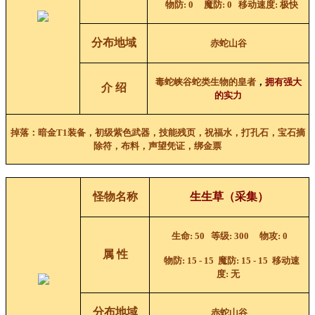
物防
: 0
魔防
: 0
移动速度
:
极快
分布地域
赤蛇山谷
毒蛇峡谷
蛇类生物的皇者
，
拥有强大
介 绍
的实力
掉落：暗金
T1
装备，初级紫色武器，技能残页，祝福水，打孔石，宝石摘
除符，布料，声望凭证，绑金票
怪物名称
生生草（采集）
生命
: 50
等级
: 300
物攻
: 0
属 性
物防
: 15 - 15
魔防
: 15 - 15
移动速
度
:
无
分布地域
赤蛇山谷