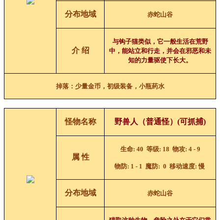
分布地域
赤蛇山谷
与钩子猫类似，它一般生活在荒野
介 绍
中，能站立和行走，并会在邪恶和未
知的力量驱使下长大。
掉落：少量金币，初级装备，小瓶药水
怪物名称
野兽人（普通怪）
(可抓捕)
生命
: 40
等级
: 18
物攻
: 4 - 9
属 性
物防
: 1 - 1
魔防
: 0
移动速度
:
慢
分布地域
赤蛇山谷