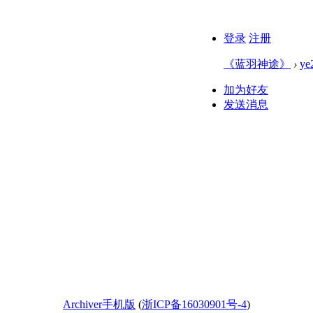
登录
注册
《蓝羽神途》
›
ye
加为好友
发送消息
Archiver
手机版
(
浙ICP备16030901号-4
)