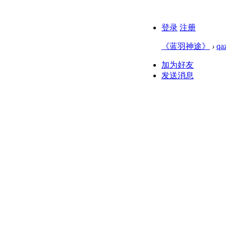
登录
注册
《蓝羽神途》
›
qa
加为好友
发送消息